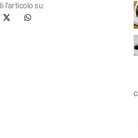
i l'articolo su:
C