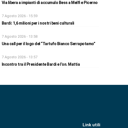
Via libera a impianti di accumulo Bess a Melfi e Picerno
7 Agosto 2026 - 15:59
Bardi: 1,6 milioni per i nostri beni culturali
7 Agosto 2026 - 13:58
Una call per il logo del “Tartufo Bianco Serrapotamo”
7 Agosto 2026 - 13:57
Incontro tra il Presidente Bardi e l’on. Mattia
Link utili