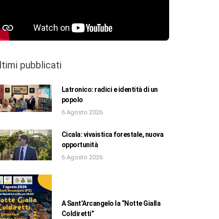
ltimi pubblicati
Latronico: radici e identità di un
popolo
6 Agosto 2026
Cicala: vivaistica forestale, nuova
opportunità
6 Agosto 2026
A Sant’Arcangelo la “Notte Gialla
Coldiretti”