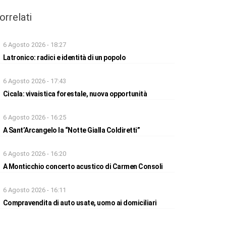
orrelati
6 Agosto 2026 - 18:27
Latronico: radici e identità di un popolo
6 Agosto 2026 - 17:43
Cicala: vivaistica forestale, nuova opportunità
6 Agosto 2026 - 16:25
A Sant’Arcangelo la “Notte Gialla Coldiretti”
6 Agosto 2026 - 16:20
A Monticchio concerto acustico di Carmen Consoli
6 Agosto 2026 - 16:11
Compravendita di auto usate, uomo ai domiciliari