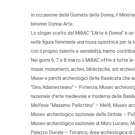
In occasione della Giornata della Donna, il Minister
binomio Donna-Arte.
Lo slogan scelto dal MiBAC “L’Arte è Donna” è un o
nella figura femminile una musa ispiratrice per la 
con il proprio talento e sensibilità, hanno contribu
Nei giorni 6, 7 e 8 marzo il MiBAC offre a tutte le 
musei, monumenti, archivi, biblioteche, siti archeol
Musei e parchi archeologici della Basilicata che a
“Dinu Adamesteanu” – Potenza; Museo archeolog
nazionale d'arte medievale e moderna della Basil
Melfese “Massimo Pallottino” – Melfi; Museo arch
Museo archeologico nazionale della Siritide – Po
Museo archeologico nazionale di Muro Lucano; Mu
Palazzo Ducale – Tricarico; Area archeologica d