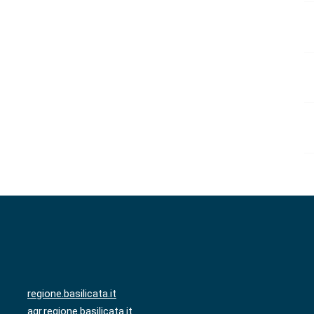
regione.basilicata.it
agr.regione.basilicata.it