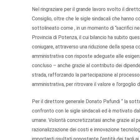
Nel ringraziare per il grande lavoro svolto il diretto
Consiglio, oltre che le sigle sindacali che hanno 
sottolineato come , in un momento di “sacrifici nec
Provincia di Potenza, il cui bilancio ha subito ques
coniugare, attraverso una riduzione della spesa co
amministrativa con risposte adeguate alle esigenze
concluso – anche grazie al contributo dei dipenden
strada, rafforzando la partecipazione al processo
amministrativa, per ritrovare il valore e l’orgoglio d
Per il direttore generale Donato Pafundi “ la sott
confronto con le sigle sindacali ed è motivato dall
umane. Volontà concretizzatasi anche grazie al per
razionalizzazione dei costi e innovazione tecnolo
importanti risultati nonostante l’entità dei tagli a