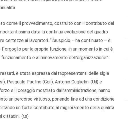
nnualità.
to come il provvedimento, costruito con il contributo dei
, importantissima data la continua evoluzione del quadro
are certezze ai lavoratori. “L’auspicio – ha continuato – è
 l’ orgoglio per la propria funzione, in un momento in cui è
al funzionamento e al rinnovamento dell’organizzazione”.
eressati, è stata espressa dai rappresentanti delle sigle
sl), Pasquale Paolino (Cgil), Antonio Guglielmi (Uil) e
forzo e il coraggio mostrato dall’amministrazione, hanno
nto un percorso virtuoso, ponendo fine ad una condizione
ortando un forte contributo al miglioramento della qualità
cittadini. (r.s)