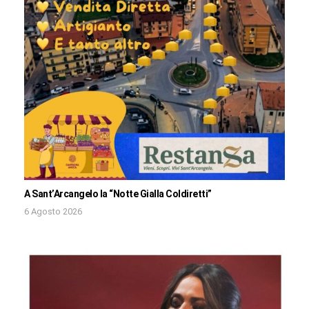
A Sant’Arcangelo la “Notte Gialla Coldiretti”
6 Agosto 2026