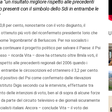
 “un risultato migliore rispetto alle precedenti
o presenti con il simbolo dello Sdi in entrambe le
”
 0,8 per cento, nonostante con il voto disgiunto, il
U
 ottenuto più voti del riconfermato presidente Iorio che
 nome ‘ingombrante’ di Berlusconi. Per noi socialisti i
continuare il progetto politico per salvare il Paese: il Psi
so – ricorda Vita – dove ha ottenuto oltre 8mila voti, il
rispetto alle precedenti regionali del 2006 quando i
in entrambe le circoscrizioni ed ottennero il 3,2 per cento.
nd positivo del Psi come confermato dalle rilevazioni
l’Istituto Digis secondo cui le interviste, effettuate tra
nto delle intenzioni di voto, ben al di sopra di alcune forze
 da parte del circuito televisivo e dei giornali sicuramente
alisti italiani. Ancora – conclude Vita – il voto dei