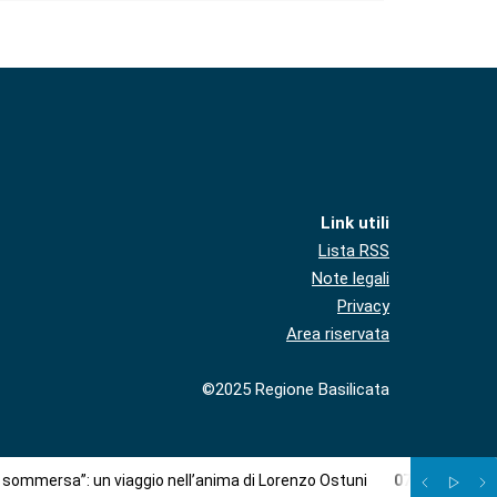
Link utili
Lista RSS
Note legali
Privacy
Area riservata
©2025 Regione Basilicata
à sommersa”: un viaggio nell’anima di Lorenzo Ostuni
07
/
08
:
Più c