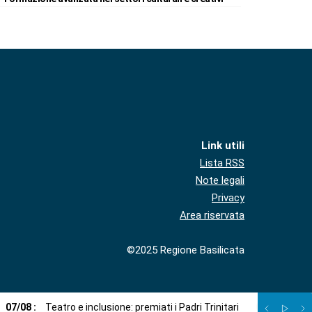
Link utili
Lista RSS
Note legali
Privacy
Area riservata
©2025 Regione Basilicata
07
/
08
:
Teatro e inclusione: premiati i Padri Trinitari
07
/
08
:
Sto