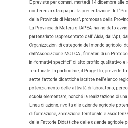
È prevista per domani, martedì 14 dicembre alle or
conferenza stampa per la presentazione del “Prog
della Provincia di Matera”, promossa della Provinci
La Provincia di Matera e l’APEA, hanno dato avvio a
partenariato rappresentato dall’ Alsia, dall’Apt, d
Organizzazioni di categoria del mondo agricolo, d
dall’Associazione MO.I.CA., firmatari di un Protocol
in-formativi specifici” di alto profilo qualitativo 
territoriale. In particolare, il Progetto, prevede tr
sette fattorie didattiche iscritte nell’elenco regi
potenziamento delle attività di laboratorio, percors
scuola elementare, nonché la realizzazione di una
Linea di azione, rivolta alle aziende agricole poten
di formazione, animazione territoriale e assistenza
delle Fattorie Didattiche delle aziende agricole pot