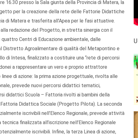
e 16.30 presso la Sala giunta della Provincia di Matera, la
etto per la creazione della rete delle Fattorie Didattiche
a di Matera e trasferita all’Apea per le fasi attuative.
lla redazione del Progetto, in stretta sinergia con il
ai quattro Centri di Educazione ambientale, dalle
U
al Distretto Agroalimentare di qualità del Metapontino e
lo di Intesa, finalizzato a costituire una “rete di percorsi
e idonei a rappresentare un vero e proprio attrattore
e linee di azione: la prima azione progettuale, rivolta alle
onale, prevede nuovi percorsi didattici tematici,
i didattici Scuola – Fattoria rivolti ai bambini della
 Fattoria Didattica Sociale (Progetto Pilota). La seconda
zialmente iscrivibili nell’Elenco Regionale, prevede attività
 tecnica finalizzata all’iscrizione nell’Elenco Regionale
enzialmente iscrivibili. Infine, la terza Linea di azione,