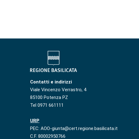
Contatti e indirizzi
Viale Vincenzo Verrastro, 4
85100 Potenza PZ
Tel 0971 661111
URP
PEC: AOO-giunta@cert.regione.basilicata.it
C.F. 80002950766