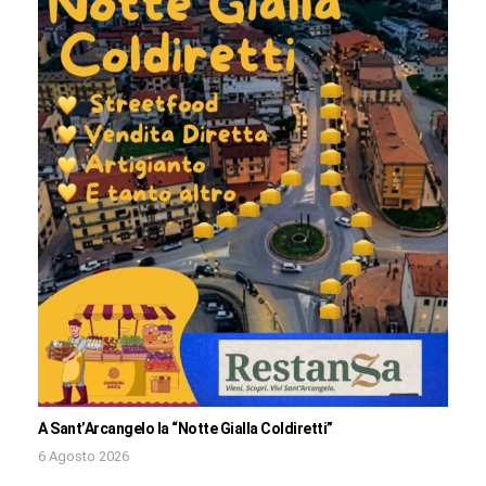
A Sant’Arcangelo la “Notte Gialla Coldiretti”
6 Agosto 2026