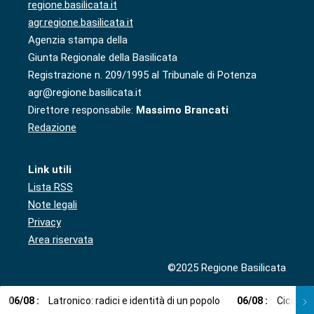
regione.basilicata.it
agr.regione.basilicata.it
Agenzia stampa della
Giunta Regionale della Basilicata
Registrazione n. 209/1995 al Tribunale di Potenza
agr@regione.basilicata.it
Direttore responsabile:
Massimo Brancati
Redazione
Link utili
Lista RSS
Note legali
Privacy
Area riservata
©2025 Regione Basilicata
06
/
08
:
Latronico: radici e identità di un popolo
06
/
08
:
Cicala: 