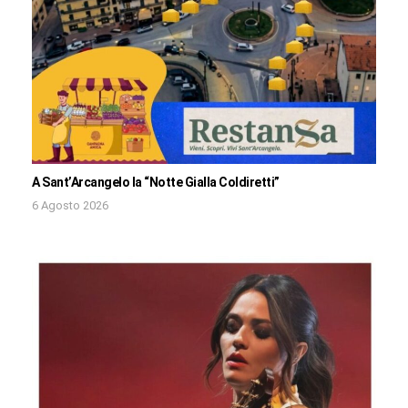
A Sant’Arcangelo la “Notte Gialla Coldiretti”
6 Agosto 2026