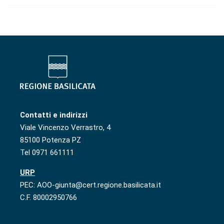
Contatti e indirizzi
Viale Vincenzo Verrastro, 4
85100 Potenza PZ
Tel 0971 661111
URP
PEC: AOO-giunta@cert.regione.basilicata.it
C.F. 80002950766