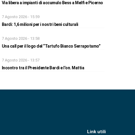
Via libera a impianti di accumulo Bess a Melfi e Picerno
7 Agosto 2026 - 15:59
Bardi: 1,6 milioni per i nostri beni culturali
7 Agosto 2026 - 13:58
Una call per il logo del “Tartufo Bianco Serrapotamo”
7 Agosto 2026 - 13:57
Incontro tra il Presidente Bardi e l’on. Mattia
Link utili