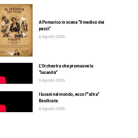
A Pomarico in scena “Il medico dei
pazzi”
6 Agosto 2026
L’Orchestra che promuove la
“lucanità”
6 Agosto 2026
I lucani nel mondo, ecco l'”altra”
Basilicata
6 Agosto 2026