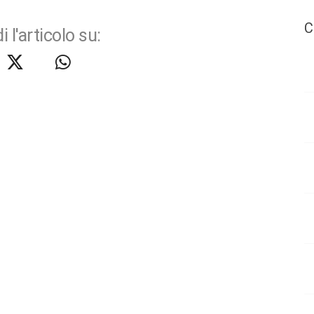
C
i l'articolo su: