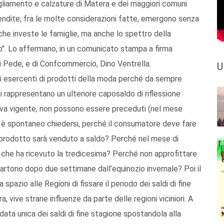
gliamento e calzature di Matera e dei maggiori comuni
vendite; fra le molte considerazioni fatte, emergono senza
he investe le famiglie, ma anche lo spettro della
io". Lo affermano, in un comunicato stampa a firma
Di Pede, e di Confcommercio, Dino Ventrella.
U
gli esercenti di prodotti della moda perché da sempre
gi rappresentano un ulteriore caposaldo di riflessione
iva vigente, non possono essere preceduti (nel mese
ora è spontaneo chiedersi, perché il consumatore deve fare
 prodotto sarà venduto a saldo? Perché nel mese di
 che ha ricevuto la tredicesima? Perché non approfittare
é partono dopo due settimane dall’equinozio invernale? Poi il
spazio alle Regioni di fissare il periodo dei saldi di fine
, vive strane influenze da parte delle regioni viciniori. A
data unica dei saldi di fine stagione spostandola alla