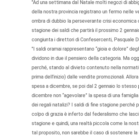
"Ad una settimana dal Natale molti negozi di abbi
della nostra provincia registrano un fermo nelle 
ombra di dubbio la perseverante crisi economica c
stagione dei saldi che partirà il prossimo 2 genna
congiunta i direttori di Confesercenti, Pasquale 
"I saldi oramai rappresentano “gioia e dolore” de
dividono in due il pensiero della categoria. Ma og
perché, stando al divieto contenuto nella normat
prima dell’inizio) dalle vendite promozionali. All
spesa a dicembre, se poi dal 2 gennaio lo stesso
dicembre non “agevolare” la spesa di una famiglia
dei regali natalizi? I saldi di fine stagione perch
colpo di grazia è inferto dal federalismo che lascia 
stagione e quindi, una realtà piccola come la nostra
tal proposito, non sarebbe il caso di sostenere la 