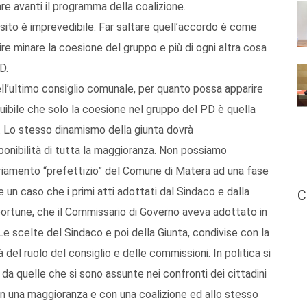
re avanti il programma della coalizione.
i esito è imprevedibile. Far saltare quell’accordo è come
ire minare la coesione del gruppo e più di ogni altra cosa
D.
ell’ultimo consiglio comunale, per quanto possa apparire
tuibile che solo la coesione nel gruppo del PD è quella
. Lo stesso dinamismo della giunta dovrà
sponibilità di tutta la maggioranza. Non possiamo
riamento “prefettizio” del Comune di Matera ad una fase
n caso che i primi atti adottati dal Sindaco e dalla
C
portune, che il Commissario di Governo aveva adottato in
o. Le scelte del Sindaco e poi della Giunta, condivise con la
 del ruolo del consiglio e delle commissioni. In politica si
 quelle che si sono assunte nei confronti dei cittadini
on una maggioranza e con una coalizione ed allo stesso