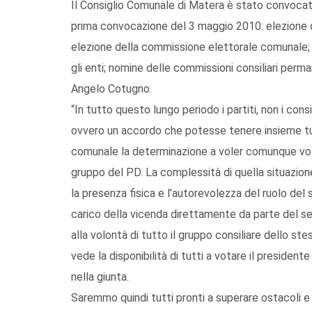
Il Consiglio Comunale di Matera è stato convocato pe
prima convocazione del 3 maggio 2010: elezione de
elezione della commissione elettorale comunale; 
gli enti; nomine delle commissioni consiliari perm
Angelo Cotugno.
“In tutto questo lungo periodo i partiti, non i cons
ovvero un accordo che potesse tenere insieme tut
comunale la determinazione a voler comunque vot
gruppo del PD. La complessità di quella situazione
la presenza fisica e l’autorevolezza del ruolo del 
carico della vicenda direttamente da parte del seg
alla volontà di tutto il gruppo consiliare dello s
vede la disponibilità di tutti a votare il president
nella giunta.
Saremmo quindi tutti pronti a superare ostacoli 