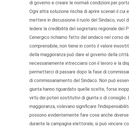
di governo e creare le normali condizioni per porta
Ogni altra soluzione rischia di aprire scenari il cu
mettere in discussione il ruolo del Sindaco, vuol d
ledere la credibilità del segretario regionale del P
L’energico richiamo fatto dal sindaco nel corso d
comprensibile, non tiene in conto il valore insosti
della maggioranza può dare al governo della città
necessariamente intrecciarsi con il lavoro e la di
permetterci di passare dopo la fase di commissa
di commissariamento del Sindaco. Non può essere u
giunta hanno riguardato quelle scelte, forse inop
virtù dei poteri sostitutivi di giunta o di consigli
maggioranza, volevano significare l’indispensabilità
possono evidentemente fare cose anche diverse da
durante la campagna elettorale; si può vincere c