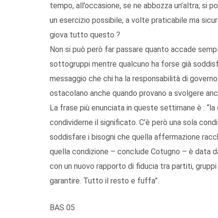
tempo, all’occasione, se ne abbozza un’altra; si p
un esercizio possibile, a volte praticabile ma sicu
giova tutto questo ?
Non si può però far passare quanto accade sempl
sottogruppi mentre qualcuno ha forse già soddisfat
messaggio che chi ha la responsabilità di governo n
ostacolano anche quando provano a svolgere anche 
La frase più enunciata in queste settimane è : “la
condividerne il significato. C’è però una sola con
soddisfare i bisogni che quella affermazione racch
quella condizione – conclude Cotugno – è data da
con un nuovo rapporto di fiducia tra partiti, gruppi 
garantire. Tutto il resto e fuffa”.
BAS 05