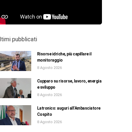
ltimi pubblicati
Risorse idriche, più capillare il
monitoraggio
8 Agosto 2026
Cupparo su risorse, lavoro, energia
e sviluppo
8 Agosto 2026
Latronico: auguri all’Ambasciatore
Cospito
8 Agosto 2026