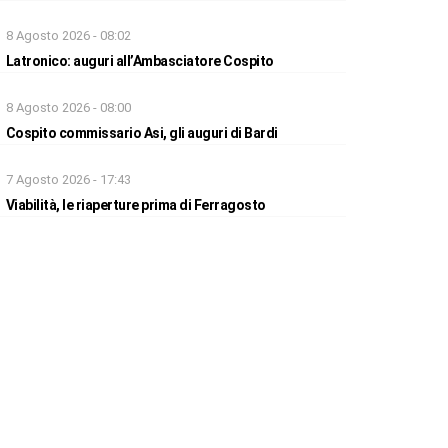
8 Agosto 2026 - 08:02
Latronico: auguri all’Ambasciatore Cospito
8 Agosto 2026 - 08:00
Cospito commissario Asi, gli auguri di Bardi
7 Agosto 2026 - 17:43
Viabilità, le riaperture prima di Ferragosto