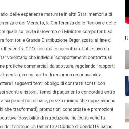
ario, delle esperienze maturate in altri Stati membri e di
orrenza e del Mercato, la Conferenza delle Regioni e delle
 quale sollecita il Governo e i Ministeri competenti ad
U
a fornitori e Grande Distribuzione Organizzata, al fine di
efficace tra GDO, industria e agricoltura. L’obiettivo da
tta” volontario che individui “comportamenti contrattuali
one pratiche commerciali da adottare, regolando i rapporti
alimentari, in uno spirito di reciproca responsabilità
ttare i seguenti temi: obbligo di contratti scritti con
resi sconti e ristorni; tempi di pagamento concordati entro
ta sui produttori di base; prezzo minimo che copra almeno
eschi che trasformati); promozioni concordate e promozioni
duttive; possibilità di introduzione, nei punti vendita,
oli del territorio.Unitamente al Codice di condotta, hanno