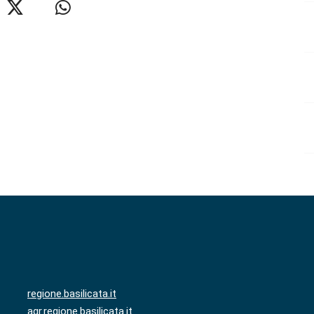
regione.basilicata.it
agr.regione.basilicata.it