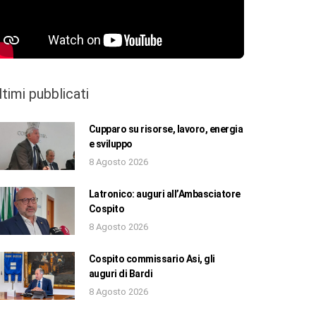
ltimi pubblicati
Cupparo su risorse, lavoro, energia
e sviluppo
8 Agosto 2026
Latronico: auguri all’Ambasciatore
Cospito
8 Agosto 2026
Cospito commissario Asi, gli
auguri di Bardi
8 Agosto 2026