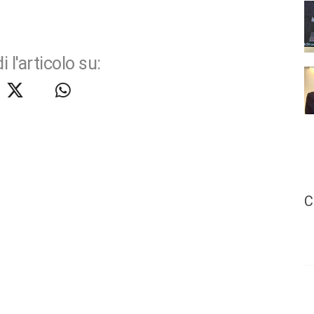
i l'articolo su:
C