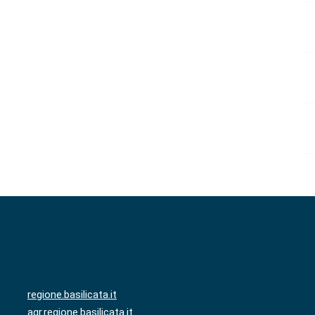
regione.basilicata.it
agr.regione.basilicata.it