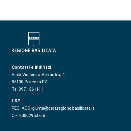
Contatti e indirizzi
Viale Vincenzo Verrastro, 4
85100 Potenza PZ
Tel 0971 661111
URP
PEC: AOO-giunta@cert.regione.basilicata.it
C.F. 80002950766