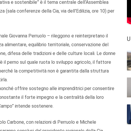
ativa e sostenibile” è il tema centrale dell’Assemblea
 (sala conferenze della Cia, via dell’Edilizia, ore 10) per
ale Giovanna Perruolo – rileggono e reinterpretano il
U
za alimentare, equilibrio territoriale, conservazione del
e, difesa delle tradizioni e delle culture locali. Le donne
 il perno sul quale ruota lo sviluppo agricolo, il fattore
ché la competitività non è garantita dalla struttura
rla.
nonché offrire sostegno alle imprenditrici per consentire
onostante il forte impegno e la centralità della loro
n Campo” intende sostenere.
aolo Carbone, con relazioni di Perruolo e Michele
, saranno conclusi dal presidente regionale della Cia