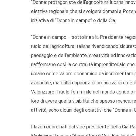
“Donne: protagoniste dell’agricoltura lucana innov
elettiva regionale che si svolgerà domani a Potenza
iniziativa di “Donne in campo” e della Cia.
“Donne in campo – sottolinea la Presidente region
ruolo dell’agricoltura italiana rivendicando sicurez
paesaggio e dell’ambiente, creatività ed innovazion
riaffermano così la centralità imprenditoriale che è
umano come valore economico da incrementare per
aziendale, ma dalla capacità di organizzarla e gesti
Valorizzare il ruolo femminile nel mondo agricolo 
loro di avere quella visibilità che spesso manca, n
attività, sono alcuni degli obiettivi che “Donne i
I lavori coordinati dal vice presidente della Cia P
Miglionico, tecnico “Agricoltura è Vita Basilicata”