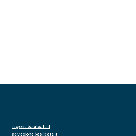
regione.basilicata.it
agr.regione.basilicata.it