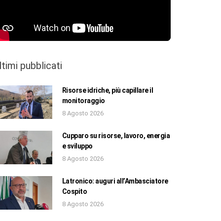
ltimi pubblicati
Risorse idriche, più capillare il
monitoraggio
8 Agosto 2026
Cupparo su risorse, lavoro, energia
e sviluppo
8 Agosto 2026
Latronico: auguri all’Ambasciatore
Cospito
8 Agosto 2026