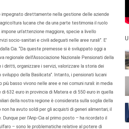
i è impegnato direttamente nella gestione delle aziende
l’agricoltura lucana che da una parte testimonia il ruolo
ra impone un’attenzione maggiore, specie a livello
U
zi socio-sanitari e civili adeguati nelle aree rurali”. E’
dalla Cia. “Da queste premesse si è sviluppato oggi a
iva regionale dell’Associazione Nazionale Pensionati della
ritti, organizzare i servizi, valorizzare la storia dei
sviluppo della Basilicata”. Intanto, i pensionati lucani
iù basso vivono nelle aree e nei comuni rurali: in media
i 632 euro in provincia di Matera e di 550 euro in quella
liari della nostra regione è considerata sulla soglia della
non ha avuto soldi per gli acquisti di generi alimentari; il
Dunque per l’Anp-Cia al primo posto – ha ricordato il
ulfaro – sono le problematiche relative al potere di