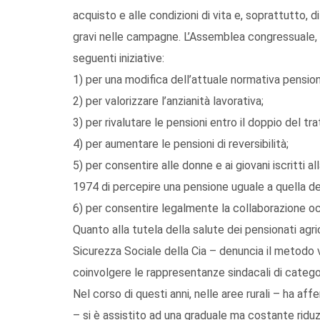
acquisto e alle condizioni di vita e, soprattutto, d
gravi nelle campagne. L’Assemblea congressuale, 
seguenti iniziative:
1) per una modifica dell’attuale normativa pension
2) per valorizzare l’anzianità lavorativa;
3) per rivalutare le pensioni entro il doppio del t
4) per aumentare le pensioni di reversibilità;
5) per consentire alle donne e ai giovani iscritti a
1974 di percepire una pensione uguale a quella degli
6) per consentire legalmente la collaborazione occa
Quanto alla tutela della salute dei pensionati agri
Sicurezza Sociale della Cia – denuncia il metodo v
coinvolgere le rappresentanze sindacali di catego
Nel corso di questi anni, nelle aree rurali – ha af
– si è assistito ad una graduale ma costante riduzi