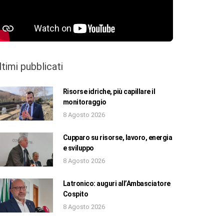
ltimi pubblicati
Risorse idriche, più capillare il
monitoraggio
8 Agosto 2026
Cupparo su risorse, lavoro, energia
e sviluppo
8 Agosto 2026
Latronico: auguri all’Ambasciatore
Cospito
8 Agosto 2026