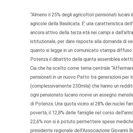
“Almeno il 25% degli agricoltori pensionati lucan
agricole della Basilicata. E’ una caratteristica del
ancora attivo della terza età nei campi e dall’alt
istituzionale, per dare risposte alla domanda di servi
quanto si legge in un comunicato stampa diffuso 
Potenza il dibattito della quinta assemblea elett
Cia che ha scelto come tema centrale “Affermare i di
pensionati in un nuovo Patto tra generazioni per lo 
(complessivamente 230mila) che hanno un reddito p
ogni pensionato lucano riceve un assegno mensile d
di Potenza. Una quota vicino al 28% dei nuclei fami
povertà; il 12,8% delle famiglie nel corso dell’anno 
22,6% non si è potuto permettere spese mediche. 
presidente regionale dell’Associazione Giovanni B