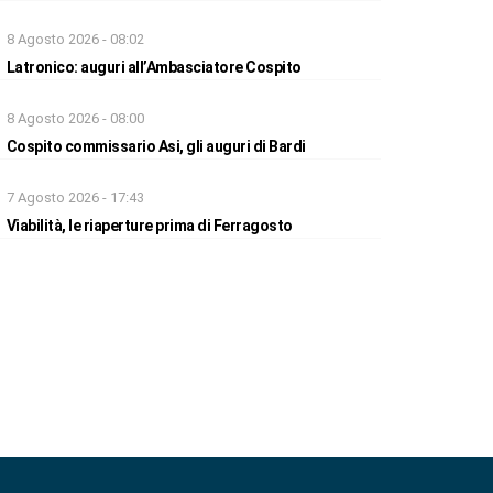
8 Agosto 2026 - 08:02
Latronico: auguri all’Ambasciatore Cospito
8 Agosto 2026 - 08:00
Cospito commissario Asi, gli auguri di Bardi
7 Agosto 2026 - 17:43
Viabilità, le riaperture prima di Ferragosto