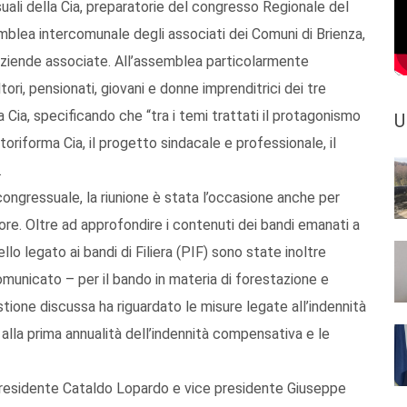
ali della Cia, preparatorie del congresso Regionale del
emblea intercomunale degli associati dei Comuni di Brienza,
 aziende associate. All’assemblea particolarmente
ori, pensionati, giovani e donne imprenditrici dei tre
ia, specificando che “tra i temi trattati il protagonismo
U
utoriforma Cia, il progetto sindacale e professionale, il
.
congressuale, la riunione è stata l’occasione anche per
ttore. Oltre ad approfondire i contenuti dei bandi emanati a
lo legato ai bandi di Filiera (PIF) sono state inoltre
omunicato – per il bando in materia di forestazione e
stione discussa ha riguardato le misure legate all’indennità
 alla prima annualità dell’indennità compensativa e le
l presidente Cataldo Lopardo e vice presidente Giuseppe