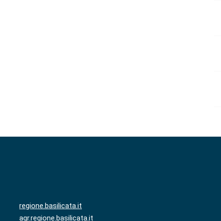
regione.basilicata.it
agr.regione.basilicata.it