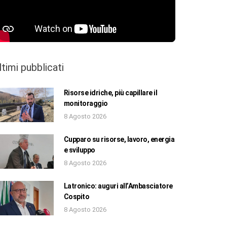
ltimi pubblicati
Risorse idriche, più capillare il
monitoraggio
8 Agosto 2026
Cupparo su risorse, lavoro, energia
e sviluppo
8 Agosto 2026
Latronico: auguri all’Ambasciatore
Cospito
8 Agosto 2026