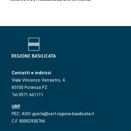
Contatti e indirizzi
Viale Vincenzo Verrastro, 4
85100 Potenza PZ
Tel 0971 661111
URP
PEC: AOO-giunta@cert.regione.basilicata.it
C.F. 80002950766