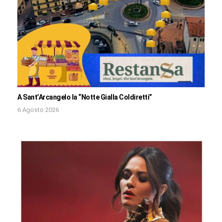
A Sant’Arcangelo la “Notte Gialla Coldiretti”
6 Agosto 2026