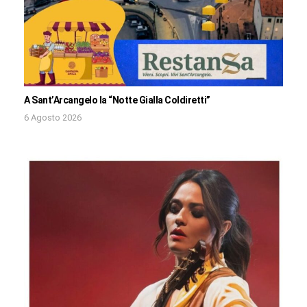
A Sant’Arcangelo la “Notte Gialla Coldiretti”
6 Agosto 2026