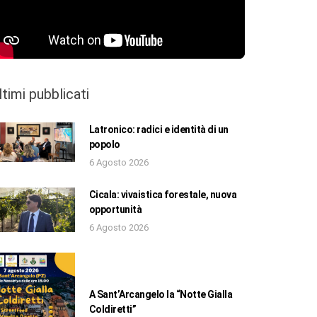
ltimi pubblicati
Latronico: radici e identità di un
popolo
6 Agosto 2026
Cicala: vivaistica forestale, nuova
opportunità
6 Agosto 2026
A Sant’Arcangelo la “Notte Gialla
Coldiretti”