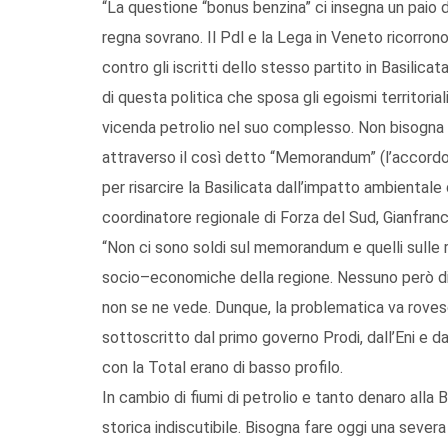
“La questione “bonus benzina” ci insegna un paio di
regna sovrano. Il Pdl e la Lega in Veneto ricorron
contro gli iscritti dello stesso partito in Basilica
di questa politica che sposa gli egoismi territoria
vicenda petrolio nel suo complesso. Non bisogna offr
attraverso il così detto “Memorandum” (l’accord
per risarcire la Basilicata dall’impatto ambientale 
coordinatore regionale di Forza del Sud, Gianfranc
“Non ci sono soldi sul memorandum e quelli sulle 
socio–economiche della regione. Nessuno però dice
non se ne vede. Dunque, la problematica va rovesc
sottoscritto dal primo governo Prodi, dall’Eni e d
con la Total erano di basso profilo.
In cambio di fiumi di petrolio e tanto denaro alla Ba
storica indiscutibile. Bisogna fare oggi una severa