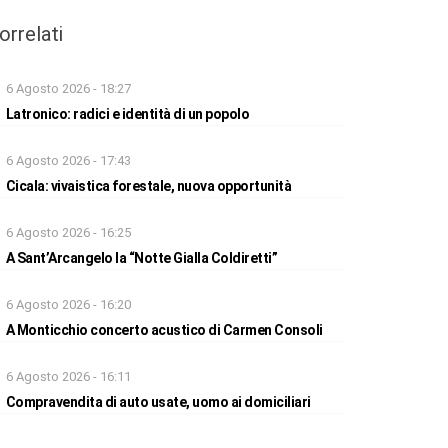
orrelati
6 Agosto 2026 - 18:27
Latronico: radici e identità di un popolo
6 Agosto 2026 - 17:43
Cicala: vivaistica forestale, nuova opportunità
6 Agosto 2026 - 16:25
A Sant’Arcangelo la “Notte Gialla Coldiretti”
6 Agosto 2026 - 16:20
A Monticchio concerto acustico di Carmen Consoli
6 Agosto 2026 - 16:11
Compravendita di auto usate, uomo ai domiciliari