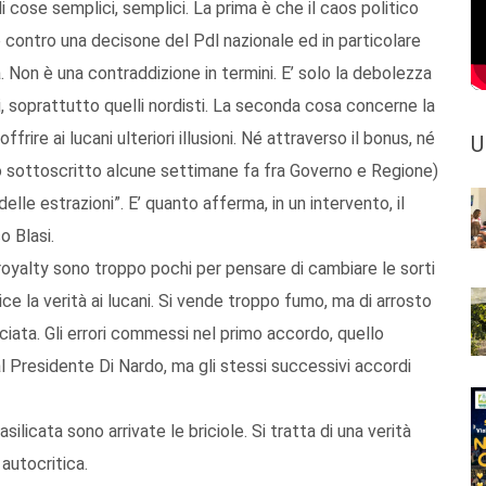
 cose semplici, semplici. La prima è che il caos politico
o contro una decisone del Pdl nazionale ed in particolare
ta. Non è una contraddizione in termini. E’ solo la debolezza
li, soprattutto quelli nordisti. La seconda cosa concerne la
ire ai lucani ulteriori illusioni. Né attraverso il bonus, né
U
o sottoscritto alcune settimane fa fra Governo e Regione)
delle estrazioni”. E’ quanto afferma, in un intervento, il
o Blasi.
royalty sono troppo pochi per pensare di cambiare le sorti
 la verità ai lucani. Si vende troppo fumo, ma di arrosto
iata. Gli errori commessi nel primo accordo, quello
al Presidente Di Nardo, ma gli stessi successivi accordi
silicata sono arrivate le briciole. Si tratta di una verità
 autocritica.