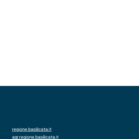
regione.basilicata.it
agr.regione.basilicata.it