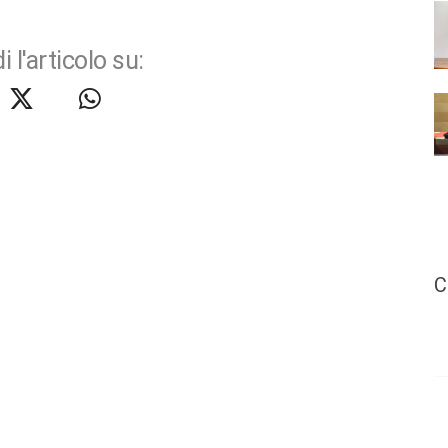
i l'articolo su:
C