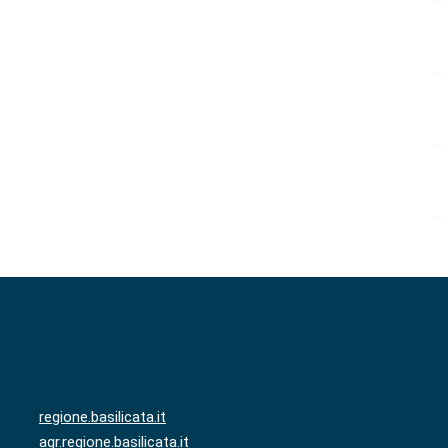
regione.basilicata.it
agr.regione.basilicata.it