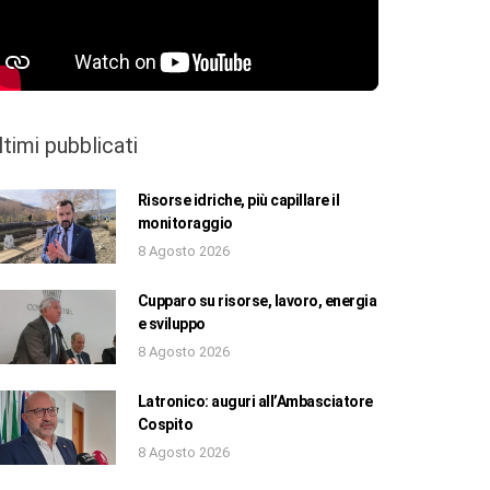
ltimi pubblicati
Risorse idriche, più capillare il
monitoraggio
8 Agosto 2026
Cupparo su risorse, lavoro, energia
e sviluppo
8 Agosto 2026
Latronico: auguri all’Ambasciatore
Cospito
8 Agosto 2026