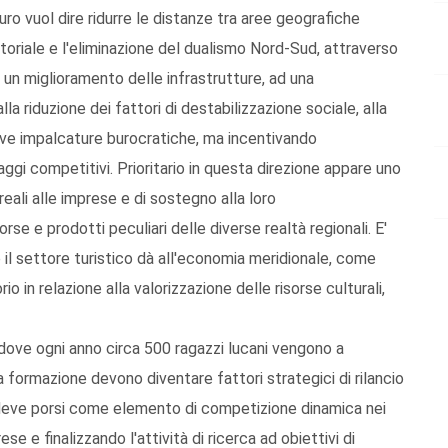
uro vuol dire ridurre le distanze tra aree geografiche
toriale e l'eliminazione del dualismo Nord-Sud, attraverso
d un miglioramento delle infrastrutture, ad una
a riduzione dei fattori di destabilizzazione sociale, alla
nuove impalcature burocratiche, ma incentivando
taggi competitivi. Prioritario in questa direzione appare uno
 reali alle imprese e di sostegno alla loro
sorse e prodotti peculiari delle diverse realtà regionali. E'
e il settore turistico dà all'economia meridionale, come
o in relazione alla valorizzazione delle risorse culturali,
 dove ogni anno circa 500 ragazzi lucani vengono a
a formazione devono diventare fattori strategici di rilancio
o deve porsi come elemento di competizione dinamica nei
se e finalizzando l'attività di ricerca ad obiettivi di