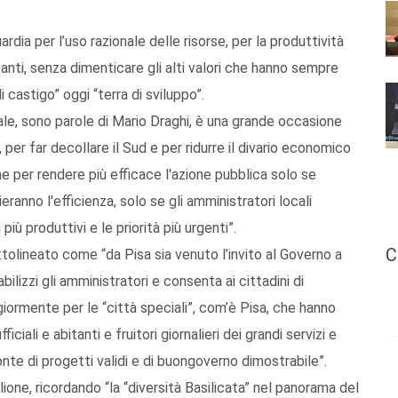
dia per l’uso razionale delle risorse, per la produttività
bitanti, senza dimenticare gli alti valori che hanno sempre
 castigo” oggi “terra di sviluppo”.
ale, sono parole di Mario Draghi, è una grande occasione
, per far decollare il Sud e per ridurre il divario economico
ne per rendere più efficace l'azione pubblica solo se
ranno l'efficienza, solo se gli amministratori locali
 più produttivi e le priorità più urgenti”.
C
ottolineato come “da Pisa sia venuto l’invito al Governo a
ilizzi gli amministratori e consenta ai cittadini di
iormente per le “città speciali”, com’è Pisa, che hanno
iali e abitanti e fruitori giornalieri dei grandi servizi e
ronte di progetti validi e di buongoverno dimostrabile”.
glione, ricordando “la “diversità Basilicata” nel panorama del