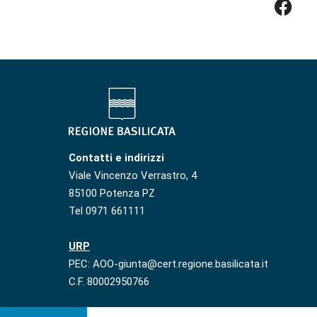
Contatti e indirizzi
Viale Vincenzo Verrastro, 4
85100 Potenza PZ
Tel 0971 661111
URP
PEC: AOO-giunta@cert.regione.basilicata.it
C.F. 80002950766