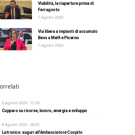
Viabilità, le riaperture prima di
Ferragosto
7 Agosto 2026
Via libera a impianti di accumulo
Bess a Melfi e Picerno
7 Agosto 2026
orrelati
8 Agosto 2026 - 12:30
Cupparo su risorse, lavoro, energia e sviluppo
8 Agosto 2026 - 08:02
Latronico: auguri all’Ambasciatore Cospito