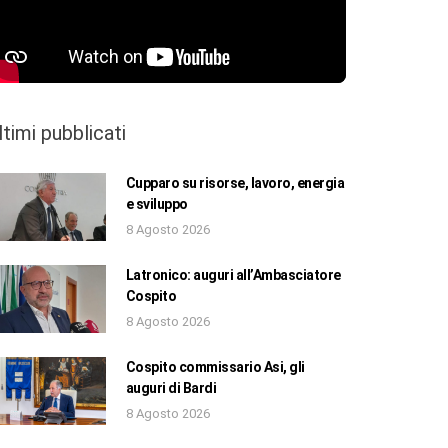
ltimi pubblicati
Cupparo su risorse, lavoro, energia
e sviluppo
8 Agosto 2026
Latronico: auguri all’Ambasciatore
Cospito
8 Agosto 2026
Cospito commissario Asi, gli
auguri di Bardi
8 Agosto 2026