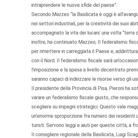
intraprendere le nuove sfide del paese”.
Secondo Mazzeo “la Basilicata è oggi è all’avanguar
nei settori industriali, per la creatività dei suoi a
accompagnato la vita dei lucani: una volta “terra di
inoltre, ha continuato Mazzeo, Il federalismo fisc
per rimettere in carreggiata il Paese e, addirittura
con il Nord. Il federalismo fiscale sarà un'occasio
l'imposizione e la spesa a livello decentrato premie
saranno capaci di indirizzare le risorse verso gli usi
Il presidente della Provincia di Pisa, Pieroni ha s
varare un federalismo fiscale giusto, che responsab
scegliere su impegni strategici. Questo vale magg
un’enorme sproporzione fra numero dei residenti uffic
turisti. Servono leggi e aiuti per queste città, a f
Il consigliere regionale della Basilicata, Luigi Sca