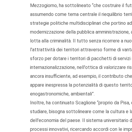
Mezzogiorno, ha sottolineato “che costruire il fut
assumendo come tema centrale il riequilibrio terri
strategie politiche multidisciplinari che portino a
modernizzazione della pubblica amministrazione, all
lotta alla criminalità. Il tutto senza ricorrere a 
l'attrattività dei territori attraverso forme di van
sforzo per dotare i territori di pacchetti di servizi
internazionalizzazione, nell'ottica di valorizzare ri
ancora insufficiente, ad esempio, il contributo ch
appare inespressa la potenzialità di questo territori
enogastronomiche, ambientali”.
Inoltre, ha continuato Scaglione “proprio da Pisa,
studiare, bisogna sottolineare come la cultura e l
dell'economia del paese. Il sistema universitari
processi innovativi, ricercando accordi con le impre