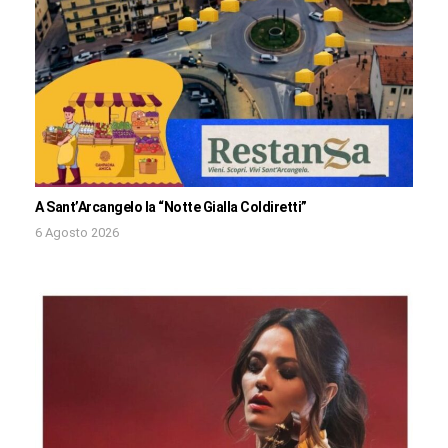
A Sant’Arcangelo la “Notte Gialla Coldiretti”
6 Agosto 2026