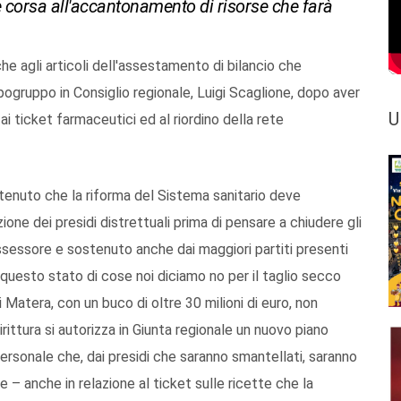
ile corsa all'accantonamento di risorse che farà
che agli articoli dell'assestamento di bilancio che
capogruppo in Consiglio regionale, Luigi Scaglione, dopo aver
U
i ticket farmaceutici ed al riordino della rete
tenuto che la riforma del Sistema sanitario deve
one dei presidi distrettuali prima di pensare a chiudere gli
'Assessore e sostenuto anche dai maggiori partiti presenti
 questo stato di cose noi diciamo no per il taglio secco
i Matera, con un buco di oltre 30 milioni di euro, non
ddirittura si autorizza in Giunta regionale un nuovo piano
personale che, dai presidi che saranno smantellati, saranno
– anche in relazione al ticket sulle ricette che la