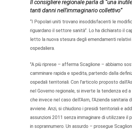
Il consigliere regionale parla di “una inut
tanti danni nell'immaginario collettivo”
“I Popolari uniti trovano insoddisfacenti le modifi
riguardano il settore sanità”. Lo ha dichiarato il 
letto la nuova stesura degli emendamenti relativi a
ospedaliera.
"A più riprese – afferma Scaglione – abbiamo sos
camminare rapida e spedita, partendo dalla definizi
ospedali territoriali. Con l'articolo proposto dall
nel Governo regionale, si inverte la tendenza ed a
che invece nel caso dell'Asm, l'Azienda sanitaria d
avviene. Anzi, si chiudono i presidi territoriali e a
assunzioni 2011 senza immaginare di utilizzare il 
in soprannumero. Un assurdo – prosegue Scaglione 