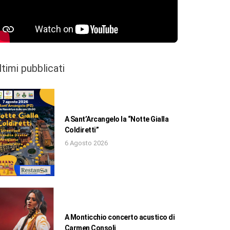
ltimi pubblicati
A Sant’Arcangelo la “Notte Gialla
Coldiretti”
6 Agosto 2026
A Monticchio concerto acustico di
Carmen Consoli