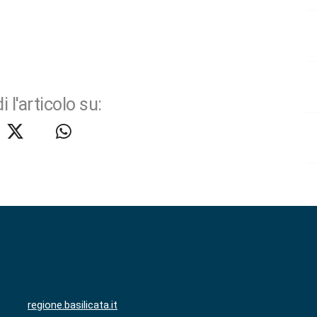
i l'articolo su:
regione.basilicata.it