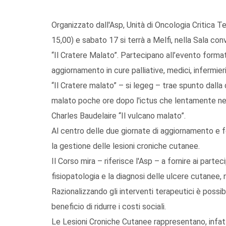
Organizzato dall'Asp, Unità di Oncologia Critica Ter
15,00) e sabato 17 si terrà a Melfi, nella Sala con
“Il Cratere Malato”. Partecipano all’evento formati
aggiornamento in cure palliative, medici, infermier
“Il Cratere malato” – si legeg – trae spunto dall
malato poche ore dopo l'ictus che lentamente ne 
Charles Baudelaire “Il vulcano malato”.
Al centro delle due giornate di aggiornamento e fo
la gestione delle lesioni croniche cutanee.
Il Corso mira – riferisce l'Asp – a fornire ai part
fisiopatologia e la diagnosi delle ulcere cutanee, 
Razionalizzando gli interventi terapeutici è possibi
beneficio di ridurre i costi sociali.
Le Lesioni Croniche Cutanee rappresentano, infatt