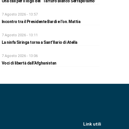
Una call per il logo del “Tartufo Bianco Serrapotamo”
7 Agosto 2026 - 13:57
Incontro tra il Presidente Bardi e l’on. Mattia
7 Agosto 2026 - 13:11
La ninfa Siringa torna a Sant’Ilario di Atella
7 Agosto 2026 - 13:06
Voci di libertà dall’Afghanistan
Link utili