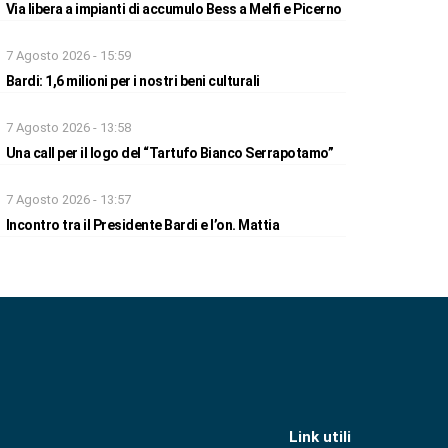
Via libera a impianti di accumulo Bess a Melfi e Picerno
7 Agosto 2026 - 15:59
Bardi: 1,6 milioni per i nostri beni culturali
7 Agosto 2026 - 13:58
Una call per il logo del “Tartufo Bianco Serrapotamo”
7 Agosto 2026 - 13:57
Incontro tra il Presidente Bardi e l’on. Mattia
Link utili