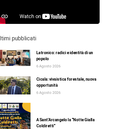
ltimi pubblicati
Latronico: radici e identità di un
popolo
6 Agosto 2026
Cicala: vivaistica forestale, nuova
opportunità
6 Agosto 2026
A Sant’Arcangelo la “Notte Gialla
Coldiretti”