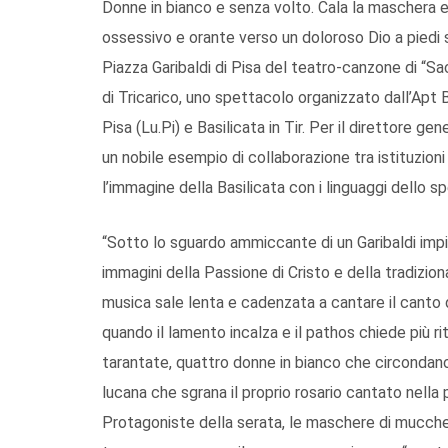
Donne in bianco e senza volto. Cala la maschera e
ossessivo e orante verso un doloroso Dio a piedi scal
Piazza Garibaldi di Pisa del teatro-canzone di “Sacre
di Tricarico, uno spettacolo organizzato dall’Apt B
Pisa (Lu.Pi) e Basilicata in Tir. Per il direttore g
un nobile esempio di collaborazione tra istituzio
l’immagine della Basilicata con i linguaggi dello sp
“Sotto lo sguardo ammiccante di un Garibaldi imp
immagini della Passione di Cristo e della tradizi
musica sale lenta e cadenzata a cantare il canto de
quando il lamento incalza e il pathos chiede più 
tarantate, quattro donne in bianco che circondano 
lucana che sgrana il proprio rosario cantato nella p
Protagoniste della serata, le maschere di mucche 