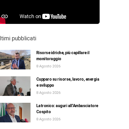
ltimi pubblicati
Risorse idriche, più capillare il
monitoraggio
8 Agosto 2026
Cupparo su risorse, lavoro, energia
e sviluppo
8 Agosto 2026
Latronico: auguri all’Ambasciatore
Cospito
8 Agosto 2026