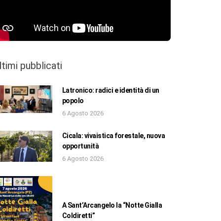
ltimi pubblicati
Latronico: radici e identità di un
popolo
6 Agosto 2026
Cicala: vivaistica forestale, nuova
opportunità
6 Agosto 2026
A Sant’Arcangelo la “Notte Gialla
Coldiretti”