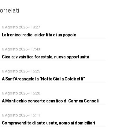
orrelati
6 Agosto 2026 - 18:27
Latronico: radici e identità di un popolo
6 Agosto 2026 - 17:43
Cicala: vivaistica forestale, nuova opportunità
6 Agosto 2026 - 16:25
A Sant’Arcangelo la “Notte Gialla Coldiretti”
6 Agosto 2026 - 16:20
A Monticchio concerto acustico di Carmen Consoli
6 Agosto 2026 - 16:11
Compravendita di auto usate, uomo ai domiciliari