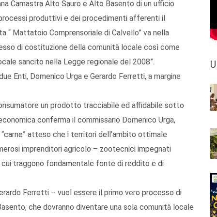
tana Camastra Alto Sauro e Alto Basento di un ufficio
processi produttivi e dei procedimenti afferenti il
a “ Mattatoio Comprensoriale di Calvello” va nella
ocesso di costituzione della comunità locale così come
ocale sancito nella Legge regionale del 2008”.
U
 due Enti, Domenico Urga e Gerardo Ferretti, a margine
l consumatore un prodotto tracciabile ed affidabile sotto
io-economica conferma il commissario Domenico Urga,
a “carne” atteso che i territori dell’ambito ottimale
rosi imprenditori agricolo – zootecnici impegnati
a cui traggono fondamentale fonte di reddito e di
erardo Ferretti – vuol essere il primo vero processo di
o Basento, che dovranno diventare una sola comunità locale