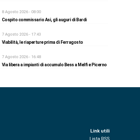
8 Agosto 2026 - 08:00
Cospito commissario Asi, gli auguri di Bardi
7 Agosto 2026 - 17:43
Viabilità, le riaperture prima di Ferragosto
7 Agosto 2026 - 16:48
Via libera a impianti di accumulo Bess a Melfi e Picerno
Link utili
Lista RSS