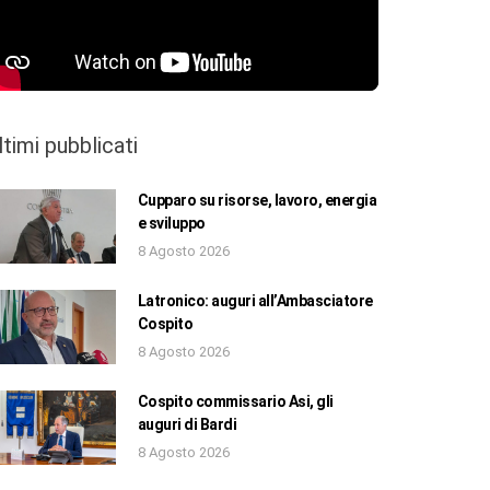
ltimi pubblicati
Cupparo su risorse, lavoro, energia
e sviluppo
8 Agosto 2026
Latronico: auguri all’Ambasciatore
Cospito
8 Agosto 2026
Cospito commissario Asi, gli
auguri di Bardi
8 Agosto 2026