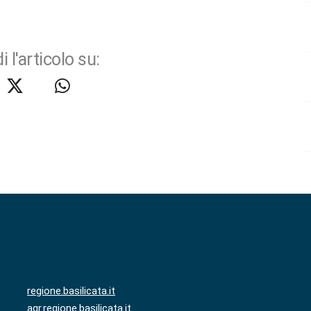
i l'articolo su:
regione.basilicata.it
agr.regione.basilicata.it