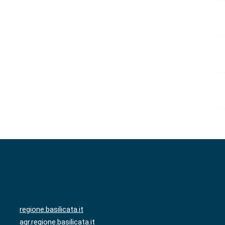
regione.basilicata.it
agr.regione.basilicata.it