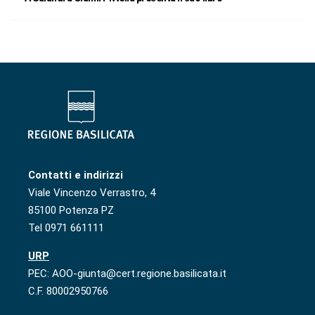
Contatti e indirizzi
Viale Vincenzo Verrastro, 4
85100 Potenza PZ
Tel 0971 661111
URP
PEC: AOO-giunta@cert.regione.basilicata.it
C.F. 80002950766