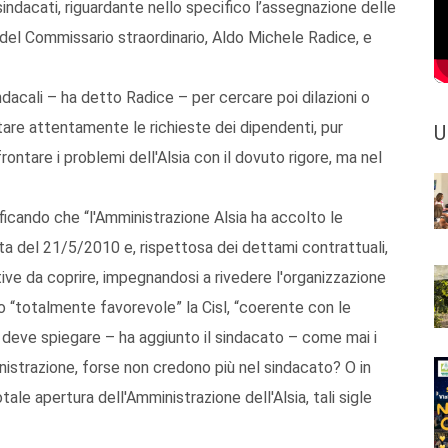
 sindacati, riguardante nello specifico l’assegnazione delle
ti del Commissario straordinario, Aldo Michele Radice, e
ndacali – ha detto Radice – per cercare poi dilazioni o
tare attentamente le richieste dei dipendenti, pur
U
ontare i problemi dell'Alsia con il dovuto rigore, ma nel
ificando che “l'Amministrazione Alsia ha accolto le
nota del 21/5/2010 e, rispettosa dei dettami contrattuali,
ive da coprire, impegnandosi a rivedere l'organizzazione
o “totalmente favorevole” la Cisl, “coerente con le
 deve spiegare – ha aggiunto il sindacato – come mai i
inistrazione, forse non credono più nel sindacato? O in
otale apertura dell'Amministrazione dell'Alsia, tali sigle