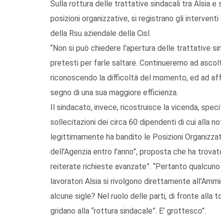
Sulla rottura delle trattative sindacali tra Alsia e
posizioni organizzative, si registrano gli interven
della Rsu aziendale della Cisl.
“Non si può chiedere l'apertura delle trattative si
pretesti per farle saltare. Continueremo ad ascol
riconoscendo la difficoltà del momento, ed ad affr
segno di una sua maggiore efficienza.
Il sindacato, invece, ricostruisce la vicenda, spec
sollecitazioni dei circa 60 dipendenti di cui alla 
legittimamente ha bandito le Posizioni Organizzat
dell'Agenzia entro l'anno”, proposta che ha trovat
reiterate richieste avanzate”. “Pertanto qualcuno
lavoratori Alsia si rivolgono direttamente all'Amm
alcune sigle? Nel ruolo delle parti, di fronte alla t
gridano alla “rottura sindacale”. E' grottesco”.