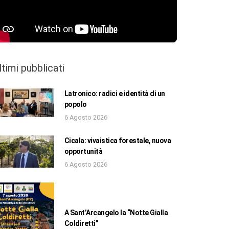
ltimi pubblicati
Latronico: radici e identità di un
popolo
6 Agosto 2026
Cicala: vivaistica forestale, nuova
opportunità
6 Agosto 2026
A Sant’Arcangelo la “Notte Gialla
Coldiretti”