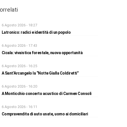
orrelati
6 Agosto 2026 - 18:27
Latronico: radici e identità di un popolo
6 Agosto 2026 - 17:43
Cicala: vivaistica forestale, nuova opportunità
6 Agosto 2026 - 16:25
A Sant’Arcangelo la “Notte Gialla Coldiretti”
6 Agosto 2026 - 16:20
A Monticchio concerto acustico di Carmen Consoli
6 Agosto 2026 - 16:11
Compravendita di auto usate, uomo ai domiciliari