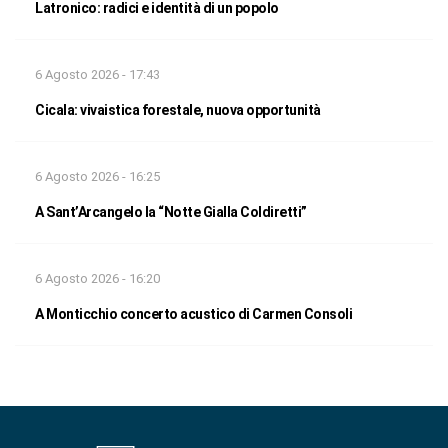
Latronico: radici e identità di un popolo
6 Agosto 2026 - 17:43
Cicala: vivaistica forestale, nuova opportunità
6 Agosto 2026 - 16:25
A Sant’Arcangelo la “Notte Gialla Coldiretti”
6 Agosto 2026 - 16:20
A Monticchio concerto acustico di Carmen Consoli