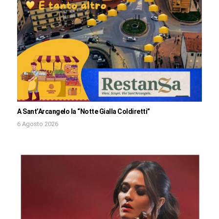
A Sant’Arcangelo la “Notte Gialla Coldiretti”
6 Agosto 2026