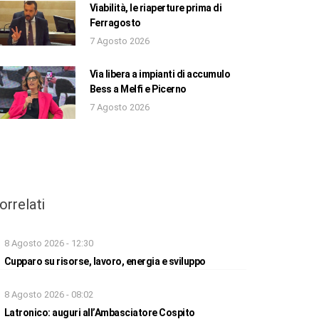
Viabilità, le riaperture prima di
Ferragosto
7 Agosto 2026
Via libera a impianti di accumulo
Bess a Melfi e Picerno
7 Agosto 2026
orrelati
8 Agosto 2026 - 12:30
Cupparo su risorse, lavoro, energia e sviluppo
8 Agosto 2026 - 08:02
Latronico: auguri all’Ambasciatore Cospito