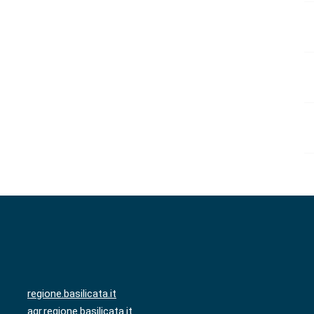
regione.basilicata.it
agr.regione.basilicata.it