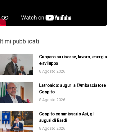
ltimi pubblicati
Cupparo su risorse, lavoro, energia
e sviluppo
8 Agosto 2026
Latronico: auguri all’Ambasciatore
Cospito
8 Agosto 2026
Cospito commissario Asi, gli
auguri di Bardi
8 Agosto 2026