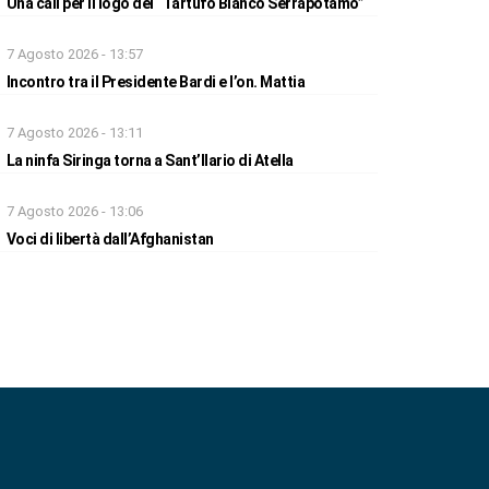
Una call per il logo del “Tartufo Bianco Serrapotamo”
7 Agosto 2026 - 13:57
Incontro tra il Presidente Bardi e l’on. Mattia
7 Agosto 2026 - 13:11
La ninfa Siringa torna a Sant’Ilario di Atella
7 Agosto 2026 - 13:06
Voci di libertà dall’Afghanistan