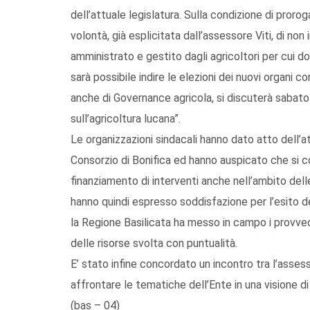
dell’attuale legislatura. Sulla condizione di prorog
volontà, già esplicitata dall’assessore Viti, di no
amministrato e gestito dagli agricoltori per cui do
sarà possibile indire le elezioni dei nuovi organi 
anche di Governance agricola, si discuterà sabat
sull’agricoltura lucana”.
Le organizzazioni sindacali hanno dato atto dell’a
Consorzio di Bonifica ed hanno auspicato che si con
finanziamento di interventi anche nell’ambito delle e
hanno quindi espresso soddisfazione per l’esito de
la Regione Basilicata ha messo in campo i provvedi
delle risorse svolta con puntualità.
E’ stato infine concordato un incontro tra l’assesso
affrontare le tematiche dell’Ente in una visione di
(bas – 04)