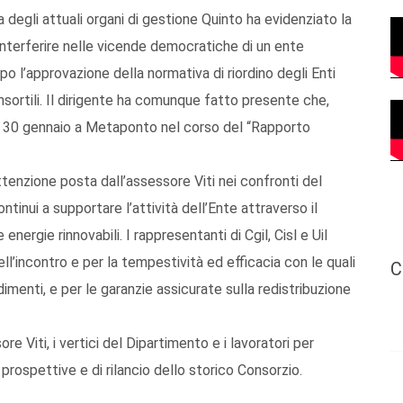
a degli attuali organi di gestione Quinto ha evidenziato la
n interferire nelle vicende democratiche di un ente
po l’approvazione della normativa di riordino degli Enti
consortili. Il dirigente ha comunque fatto presente che,
o 30 gennaio a Metaponto nel corso del “Rapporto
ttenzione posta dall’assessore Viti nei confronti del
tinui a supportare l’attività dell’Ente attraverso il
nergie rinnovabili. I rappresentanti di Cgil, Cisl e Uil
ll’incontro e per la tempestività ed efficacia con le quali
C
menti, e per le garanzie assicurate sulla redistribuzione
re Viti, i vertici del Dipartimento e i lavoratori per
 prospettive e di rilancio dello storico Consorzio.