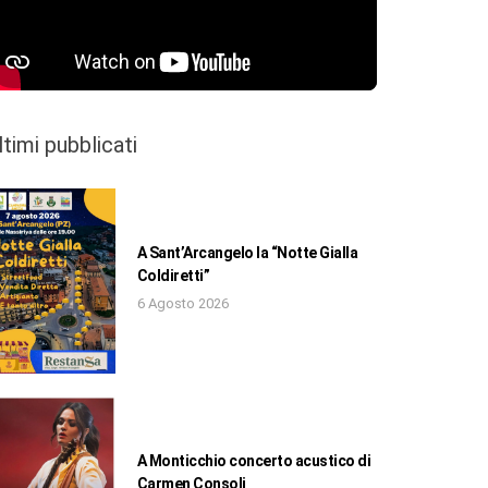
ltimi pubblicati
A Sant’Arcangelo la “Notte Gialla
Coldiretti”
6 Agosto 2026
A Monticchio concerto acustico di
Carmen Consoli