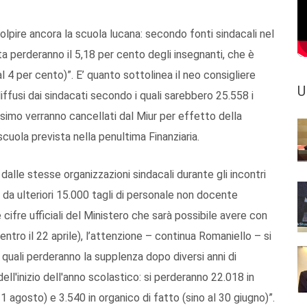
olpire ancora la scuola lucana: secondo fonti sindacali nel
a perderanno il 5,18 per cento degli insegnanti, che è
al 4 per cento)”. E’ quanto sottolinea il neo consigliere
U
iffusi dai sindacati secondo i quali sarebbero 25.558 i
imo verranno cancellati dal Miur per effetto della
scuola prevista nella penultima Finanziaria.
alle stesse organizzazioni sindacali durante gli incontri
ta da ulteriori 15.000 tagli di personale non docente
le cifre ufficiali del Ministero che sarà possibile avere con
entro il 22 aprile), l’attenzione – continua Romaniello – si
 quali perderanno la supplenza dopo diversi anni di
dell'inizio dell'anno scolastico: si perderanno 22.018 in
31 agosto) e 3.540 in organico di fatto (sino al 30 giugno)”.