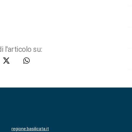
i l'articolo su:
regione.basilicata.it