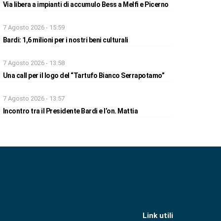
Via libera a impianti di accumulo Bess a Melfi e Picerno
7 Agosto 2026 - 15:59
Bardi: 1,6 milioni per i nostri beni culturali
7 Agosto 2026 - 13:58
Una call per il logo del “Tartufo Bianco Serrapotamo”
7 Agosto 2026 - 13:57
Incontro tra il Presidente Bardi e l’on. Mattia
Link utili