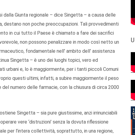
si dalla Giunta regionale – dice Singetta – a causa delle
ia, destano non poche preoccupazioni. Tali provvedimenti
to in cui tutto il Paese è chiamato a fare dei sacrifici
U
vorevole, non possono penalizzare in modo così netto un
rmaceutico, fondamentale nell’ ambito dell’ assistenza
tinua Singetta – è uno dei luoghi topici, vero ed
rati urbani e, lo è maggiormente, per i tanti piccoli Comuni
proprio questi ultimi, infatti, a subire maggiormente il peso
del numero delle farmacie, con la chiusura di circa 2000
stiene Singetta – sia pure giustissime, anzi irrinunciabili
perare vere ‘distruzioni’ senza la dovuta riflessione
 per l’intera collettività, soprattutto, in una regione,