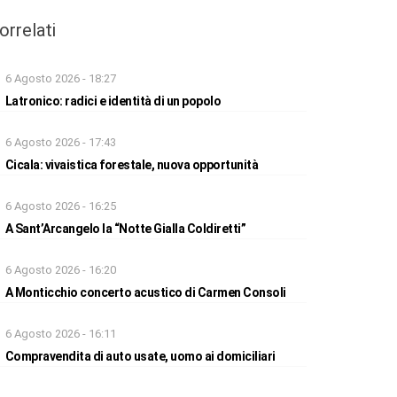
orrelati
6 Agosto 2026 - 18:27
Latronico: radici e identità di un popolo
6 Agosto 2026 - 17:43
Cicala: vivaistica forestale, nuova opportunità
6 Agosto 2026 - 16:25
A Sant’Arcangelo la “Notte Gialla Coldiretti”
6 Agosto 2026 - 16:20
A Monticchio concerto acustico di Carmen Consoli
6 Agosto 2026 - 16:11
Compravendita di auto usate, uomo ai domiciliari