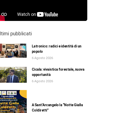
ltimi pubblicati
Latronico: radici e identità di un
popolo
6 Agosto 2026
Cicala: vivaistica forestale, nuova
opportunità
6 Agosto 2026
A Sant’Arcangelo la “Notte Gialla
Coldiretti”