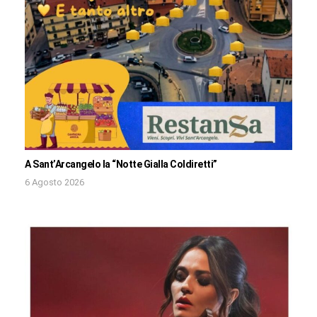
A Sant’Arcangelo la “Notte Gialla Coldiretti”
6 Agosto 2026