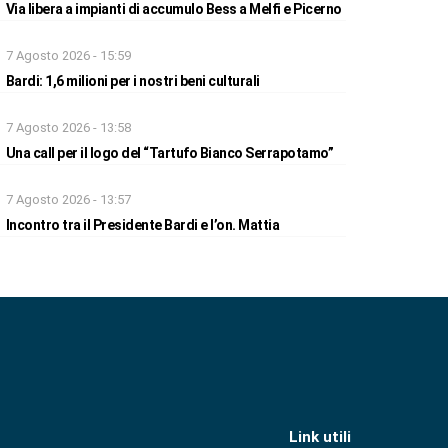
Via libera a impianti di accumulo Bess a Melfi e Picerno
7 Agosto 2026 - 15:59
Bardi: 1,6 milioni per i nostri beni culturali
7 Agosto 2026 - 13:58
Una call per il logo del “Tartufo Bianco Serrapotamo”
7 Agosto 2026 - 13:57
Incontro tra il Presidente Bardi e l’on. Mattia
Link utili