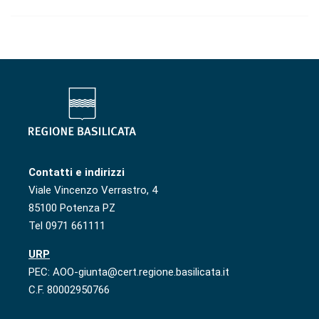
Contatti e indirizzi
Viale Vincenzo Verrastro, 4
85100 Potenza PZ
Tel 0971 661111
URP
PEC: AOO-giunta@cert.regione.basilicata.it
C.F. 80002950766