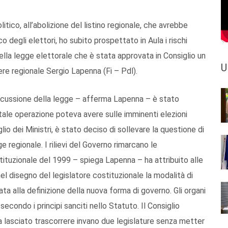
tico, all’abolizione del listino regionale, che avrebbe
o degli elettori, ho subito prospettato in Aula i rischi
della legge elettorale che è stata approvata in Consiglio un
U
iere regionale Sergio Lapenna (Fi – Pdl).
discussione della legge – afferma Lapenna – è stato
tale operazione poteva avere sulle imminenti elezioni
glio dei Ministri, è stato deciso di sollevare la questione di
ge regionale. I rilievi del Governo rimarcano le
tituzionale del 1999 – spiega Lapenna – ha attribuito alle
l disegno del legislatore costituzionale la modalità di
ta alla definizione della nuova forma di governo. Gli organi
secondo i principi sanciti nello Statuto. Il Consiglio
a lasciato trascorrere invano due legislature senza metter