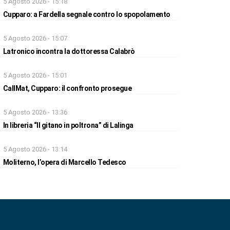
5 Agosto 2026 - 15:18
Cupparo: a Fardella segnale contro lo spopolamento
5 Agosto 2026 - 15:07
Latronico incontra la dottoressa Calabrò
5 Agosto 2026 - 15:01
CallMat, Cupparo: il confronto prosegue
5 Agosto 2026 - 13:36
In libreria “Il gitano in poltrona” di Lalinga
5 Agosto 2026 - 13:14
Moliterno, l’opera di Marcello Tedesco