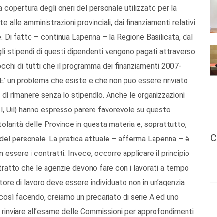
a copertura degli oneri del personale utilizzato per la
 alle amministrazioni provinciali, dai finanziamenti relativi
ge. Di fatto – continua Lapenna – la Regione Basilicata, dal
i gli stipendi di questi dipendenti vengono pagati attraverso
occhi di tutti che il programma dei finanziamenti 2007-
 E’ un problema che esiste e che non può essere rinviato
 di rimanere senza lo stipendio. Anche le organizzazioni
sl, Uil) hanno espresso parere favorevole su questo
olarità delle Province in questa materia e, soprattutto,
C
 del personale. La pratica attuale – afferma Lapenna – è
 in essere i contratti. Invece, occorre applicare il principio
ontratto che le agenzie devono fare con i lavorati a tempo
ore di lavoro deve essere individuato non in un’agenzia
i, così facendo, creiamo un precariato di serie A ed uno
 di rinviare all’esame delle Commissioni per approfondimenti