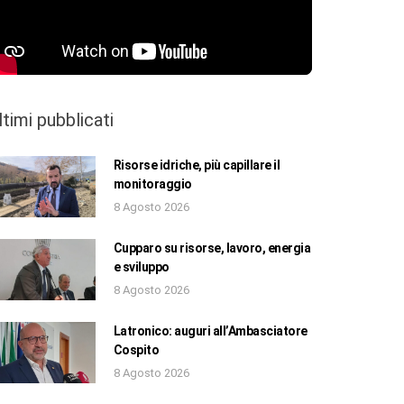
ltimi pubblicati
Risorse idriche, più capillare il
monitoraggio
8 Agosto 2026
Cupparo su risorse, lavoro, energia
e sviluppo
8 Agosto 2026
Latronico: auguri all’Ambasciatore
Cospito
8 Agosto 2026