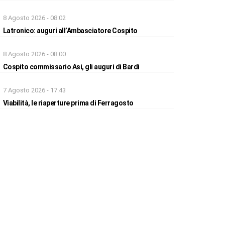
8 Agosto 2026 - 08:02
Latronico: auguri all’Ambasciatore Cospito
8 Agosto 2026 - 08:00
Cospito commissario Asi, gli auguri di Bardi
7 Agosto 2026 - 17:43
Viabilità, le riaperture prima di Ferragosto